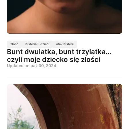
złość
histeria u dzieci
atak histerii
Bunt dwulatka, bunt trzylatka…
czyli moje dziecko się złości
Updated on
paź 30, 2024