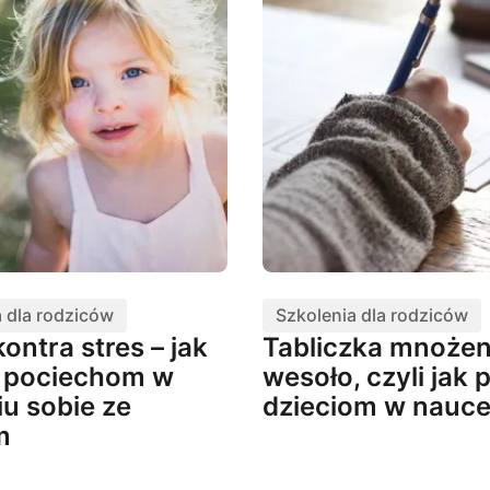
 dla rodziców
Szkolenia dla rodziców
kontra stres – jak
Tabliczka mnożen
 pociechom w
wesoło, czyli jak
u sobie ze
dzieciom w nauc
m