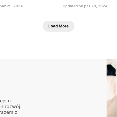
paź 29, 2024
Updated on
paź 29, 2024
Load More
cje o
ch rozwój
 razem z