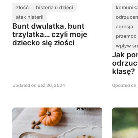
złość
histeria u dzieci
komunika
atak histerii
odrzucen
Bunt dwulatka, bunt
agresja
trzylatka… czyli moje
przemoc
dziecko się złości
wpływ śr
Jak po
odrzuc
klasę?
Updated on
paź 30, 2024
Updated on