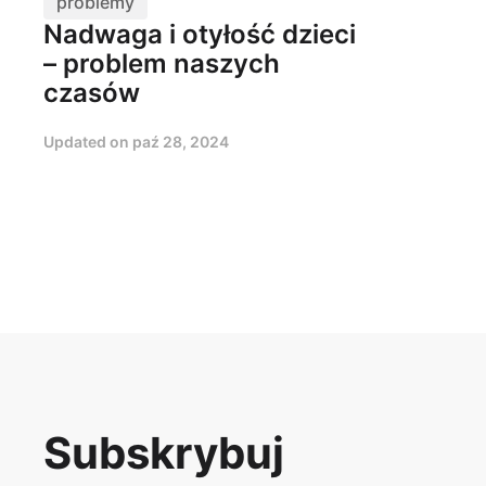
problemy
Nadwaga i otyłość dzieci
– problem naszych
czasów
Updated on
paź 28, 2024
Subskrybuj