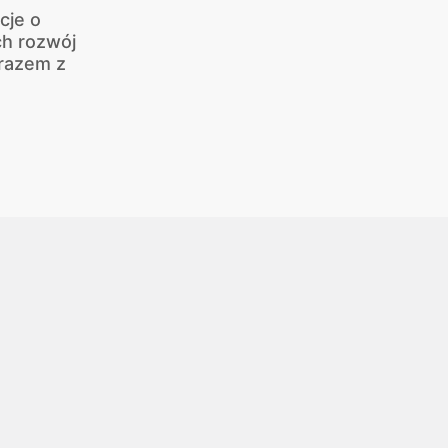
cje o
ch rozwój
 razem z